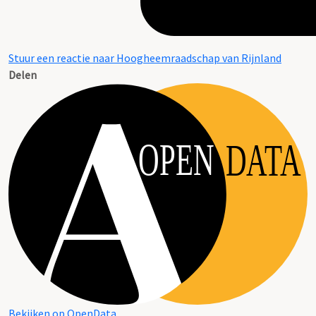
Stuur een reactie naar Hoogheemraadschap van Rijnland
Delen
OPEN
DATA
Bekijken op OpenData