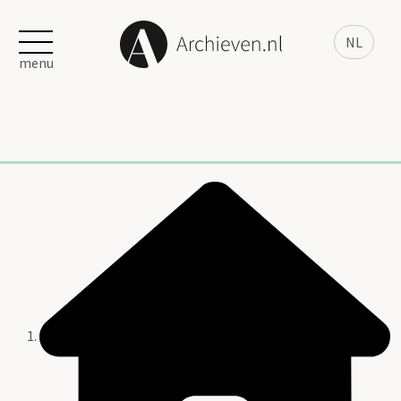
NL
menu