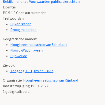
Bekijk hier onze Voorwaarden publicatierechten
Licentie:
PDM 1.0 Geen auteursrecht
Trefwoorden:
Dijken/kaden
Droogmakerijen
Geografische namen:
Hoogheemraadschap van Schieland
Noord-Waddinxveen
Rijnwoude
Zie ook:
Toegang 1.1.1, Inv.nr. 1366a
Organisatie:
Hoogheemraadschap van Rijnland
laatste wijziging 19-07-2022
1 gedigitaliseerd