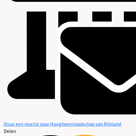
Stuur een reactie naar Hoogheemraadschap van Rijnland
Delen