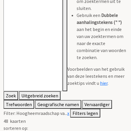
om zoektermen uit te
sluiten.
Gebruik een
Dubbele
aanhalingstekens (" ")
aan het begin en einde
van uw zoektermen om
naar de exacte
combinatie van woorden
te zoeken.
Voorbeelden van het gebruik
van deze leestekens en meer
zoektips vindt u
hier
.
Zoek
Uitgebreid zoeken
Trefwoorden
Geografische namen
Vervaardiger
Filter:
Hoogheemraadschap va...
x
Filters legen
48
kaarten
sorteren op: