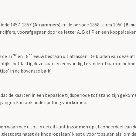
riode 1457-1857 (
A-nummers
) en de periode 1858- circa 1950 (
B-n
r cijfers, voorafgegaan door de letter A, B of P en een koppelteken
de
de
n de 17
en 18
eeuw bestaan uit atlassen. De bladen van deze at
 blijkt het lastig deze kaarten eenvoudig te vinden. Daarom hebb
ips’ in de bovenste balk).
t dat de kaarten in een bepaalde tijdsperiode tot stand zijn geko
rijvingen kan ook oude spelling voorkomen.
ven waarmee u tot in detail kunt inzoomen op elk onderdeel van d
jltjestoets naast de knop ‘opslaan’ kiest u voor ‘opslaan als’ om