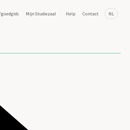
fgoedgids
Mijn Studiezaal
Help
Contact
NL