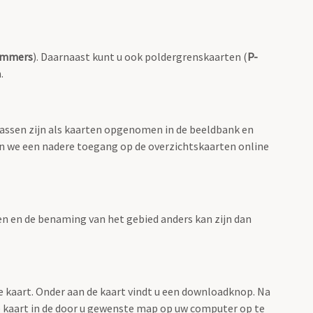
ummers
). Daarnaast kunt u ook poldergrenskaarten (
P-
.
lassen zijn als kaarten opgenomen in de beeldbank en
en we een nadere toegang op de overzichtskaarten online
men en de benaming van het gebied anders kan zijn dan
e kaart. Onder aan de kaart vindt u een downloadknop. Na
 de kaart in de door u gewenste map op uw computer op te