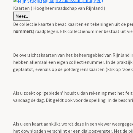
Mijn Studiezaal (inloggen)
Kaarten ( Hoogheemraadschap van Rijnland )
Meer...
De collectie kaarten bevat kaarten en tekeningen uit de pe
nummers
) raadplegen. Elk collectienummer bestaat uit vie
De overzichtskaarten van het beheersgebied van Rijnland i
hebben allemaal een eigen collectienummer. In de praktijk
geplaatst, evenals op de poldergrenskaarten (klik op ‘zoekt
Als u zoekt op ‘gebieden’ houdt u dan rekening met het fei
vandaag de dag. Dit geldt ook voor de spelling. In de besch
Als u een kaart aanklikt wordt deze in een viewer weergege
het downloaden verschijnt er een dialoogvenster. Met de pi