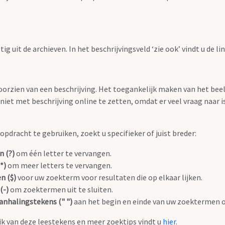
g uit de archieven. In het beschrijvingsveld ‘zie ook’ vindt u de l
 voorzien van een beschrijving. Het toegankelijk maken van het b
iet met beschrijving online te zetten, omdat er veel vraag naar is
pdracht te gebruiken, zoekt u specifieker of juist breder:
n (?)
om één letter te vervangen.
*)
om meer letters te vervangen.
n ($)
voor uw zoekterm voor resultaten die op elkaar lijken.
(-)
om zoektermen uit te sluiten.
anhalingstekens (" ")
aan het begin en einde van uw zoektermen 
k van deze leestekens en meer zoektips vindt u
hier
.