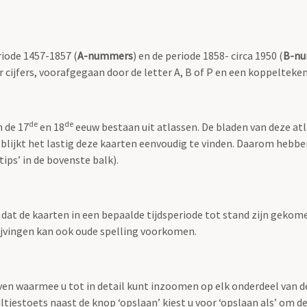
riode 1457-1857 (
A-nummers
) en de periode 1858- circa 1950 (
B-n
r cijfers, voorafgegaan door de letter A, B of P en een koppelteken
de
de
n de 17
en 18
eeuw bestaan uit atlassen. De bladen van deze at
 blijkt het lastig deze kaarten eenvoudig te vinden. Daarom hebb
ips’ in de bovenste balk).
t dat de kaarten in een bepaalde tijdsperiode tot stand zijn geko
rijvingen kan ook oude spelling voorkomen.
ven waarmee u tot in detail kunt inzoomen op elk onderdeel van d
jltjestoets naast de knop ‘opslaan’ kiest u voor ‘opslaan als’ om