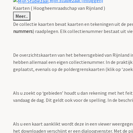
Mijn Studiezaal (inloggen)
Kaarten ( Hoogheemraadschap van Rijnland )
Meer...
De collectie kaarten bevat kaarten en tekeningen uit de pe
nummers
) raadplegen. Elk collectienummer bestaat uit vie
De overzichtskaarten van het beheersgebied van Rijnland i
hebben allemaal een eigen collectienummer. In de praktijk
geplaatst, evenals op de poldergrenskaarten (klik op ‘zoekt
Als u zoekt op ‘gebieden’ houdt u dan rekening met het fei
vandaag de dag. Dit geldt ook voor de spelling. In de besch
Als u een kaart aanklikt wordt deze in een viewer weergege
het downloaden verschijnt er een dialoogvenster. Met de pi