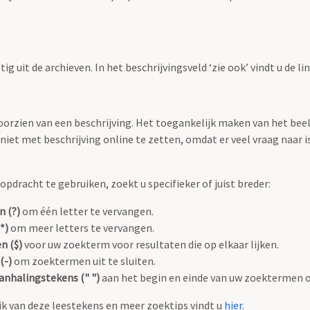
g uit de archieven. In het beschrijvingsveld ‘zie ook’ vindt u de l
 voorzien van een beschrijving. Het toegankelijk maken van het b
iet met beschrijving online te zetten, omdat er veel vraag naar is
pdracht te gebruiken, zoekt u specifieker of juist breder:
n (?)
om één letter te vervangen.
*)
om meer letters te vervangen.
n ($)
voor uw zoekterm voor resultaten die op elkaar lijken.
(-)
om zoektermen uit te sluiten.
anhalingstekens (" ")
aan het begin en einde van uw zoektermen 
k van deze leestekens en meer zoektips vindt u
hier
.