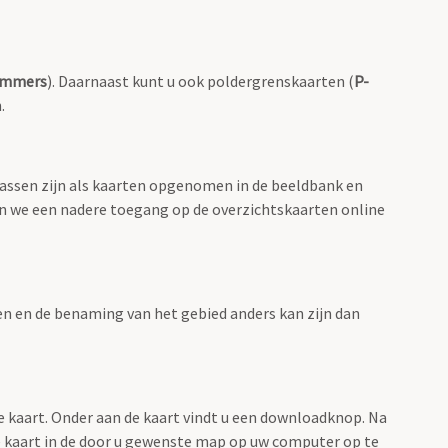
ummers
). Daarnaast kunt u ook poldergrenskaarten (
P-
.
lassen zijn als kaarten opgenomen in de beeldbank en
en we een nadere toegang op de overzichtskaarten online
men en de benaming van het gebied anders kan zijn dan
e kaart. Onder aan de kaart vindt u een downloadknop. Na
 de kaart in de door u gewenste map op uw computer op te