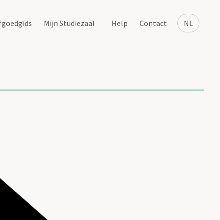
fgoedgids
Mijn Studiezaal
Help
Contact
NL