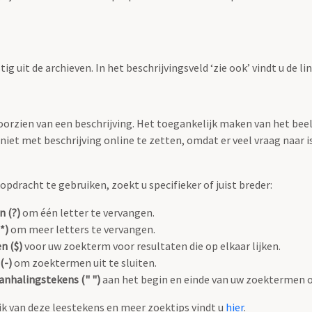
g uit de archieven. In het beschrijvingsveld ‘zie ook’ vindt u de l
 voorzien van een beschrijving. Het toegankelijk maken van het b
iet met beschrijving online te zetten, omdat er veel vraag naar is
pdracht te gebruiken, zoekt u specifieker of juist breder:
n (?)
om één letter te vervangen.
*)
om meer letters te vervangen.
n ($)
voor uw zoekterm voor resultaten die op elkaar lijken.
(-)
om zoektermen uit te sluiten.
anhalingstekens (" ")
aan het begin en einde van uw zoektermen 
k van deze leestekens en meer zoektips vindt u
hier
.