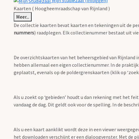
Mijn Studiezaal (inloggen)
Kaarten ( Hoogheemraadschap van Rijnland )
Meer...
De collectie kaarten bevat kaarten en tekeningen uit de pe
nummers
) raadplegen. Elk collectienummer bestaat uit vie
De overzichtskaarten van het beheersgebied van Rijnland i
hebben allemaal een eigen collectienummer. In de praktijk
geplaatst, evenals op de poldergrenskaarten (klik op ‘zoekt
Als u zoekt op ‘gebieden’ houdt u dan rekening met het fei
vandaag de dag. Dit geldt ook voor de spelling. In de besch
Als u een kaart aanklikt wordt deze in een viewer weergege
het downloaden verschijnt er een dialoogvenster. Met de pi