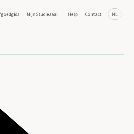
fgoedgids
Mijn Studiezaal
Help
Contact
NL