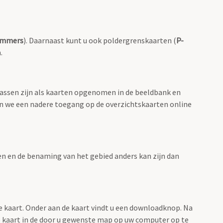
ummers
). Daarnaast kunt u ook poldergrenskaarten (
P-
.
lassen zijn als kaarten opgenomen in de beeldbank en
en we een nadere toegang op de overzichtskaarten online
men en de benaming van het gebied anders kan zijn dan
e kaart. Onder aan de kaart vindt u een downloadknop. Na
 de kaart in de door u gewenste map op uw computer op te