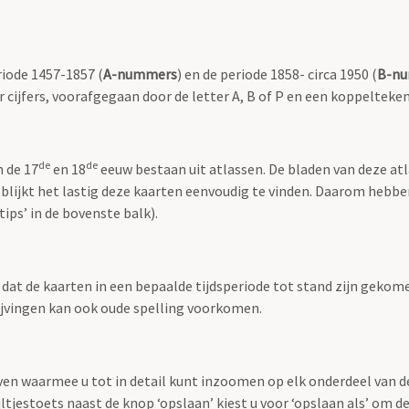
riode 1457-1857 (
A-nummers
) en de periode 1858- circa 1950 (
B-n
r cijfers, voorafgegaan door de letter A, B of P en een koppelteken
de
de
n de 17
en 18
eeuw bestaan uit atlassen. De bladen van deze at
 blijkt het lastig deze kaarten eenvoudig te vinden. Daarom hebb
ips’ in de bovenste balk).
t dat de kaarten in een bepaalde tijdsperiode tot stand zijn geko
rijvingen kan ook oude spelling voorkomen.
ven waarmee u tot in detail kunt inzoomen op elk onderdeel van d
jltjestoets naast de knop ‘opslaan’ kiest u voor ‘opslaan als’ om