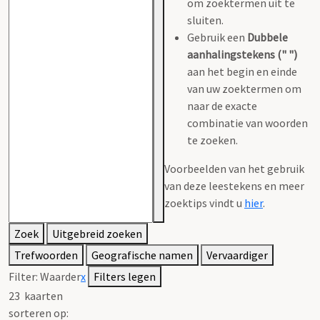
om zoektermen uit te
sluiten.
Gebruik een
Dubbele
aanhalingstekens (" ")
aan het begin en einde
van uw zoektermen om
naar de exacte
combinatie van woorden
te zoeken.
Voorbeelden van het gebruik
van deze leestekens en meer
zoektips vindt u
hier
.
Zoek
Uitgebreid zoeken
Trefwoorden
Geografische namen
Vervaardiger
Filter:
Waarder
x
Filters legen
23
kaarten
sorteren op: