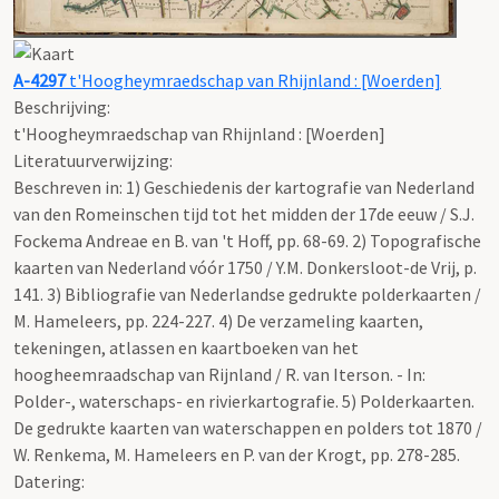
A-4297
t'Hoogheymraedschap van Rhijnland : [Woerden]
Beschrijving:
t'Hoogheymraedschap van Rhijnland : [Woerden]
Literatuurverwijzing:
Beschreven in: 1) Geschiedenis der kartografie van Nederland
van den Romeinschen tijd tot het midden der 17de eeuw / S.J.
Fockema Andreae en B. van 't Hoff, pp. 68-69. 2) Topografische
kaarten van Nederland vóór 1750 / Y.M. Donkersloot-de Vrij, p.
141. 3) Bibliografie van Nederlandse gedrukte polderkaarten /
M. Hameleers, pp. 224-227. 4) De verzameling kaarten,
tekeningen, atlassen en kaartboeken van het
hoogheemraadschap van Rijnland / R. van Iterson. - In:
Polder-, waterschaps- en rivierkartografie. 5) Polderkaarten.
De gedrukte kaarten van waterschappen en polders tot 1870 /
W. Renkema, M. Hameleers en P. van der Krogt, pp. 278-285.
Datering
: