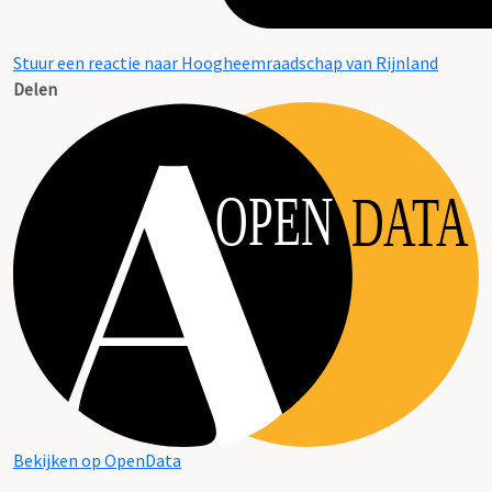
Stuur een reactie naar Hoogheemraadschap van Rijnland
Delen
OPEN
DATA
Bekijken op OpenData