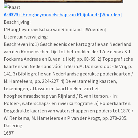
A-4323
t'Hoogheymraedschap van Rhijnland : [Woerden]
Beschrijving:
t'Hoogheymraedschap van Rhijnland : [Woerden]
Literatuurverwijzing:
Beschreven in: 1) Geschiedenis der kartografie van Nederland
van den Romeinschen tijd tot het midden der 17de eeuw / S.J.
Fockema Andreae en B. van 't Hoff, pp. 68-69. 2) Topografische
kaarten van Nederland vóór 1750 / Y.M. Donkersloot-de Vrij, p.
141. 3) Bibliografie van Nederlandse gedrukte polderkaarten /
M. Hameleers, pp. 224-227. 4) De verzameling kaarten,
tekeningen, atlassen en kaartboeken van het
hoogheemraadschap van Rijnland / R. van Iterson. - In:
Polder-, waterschaps- en rivierkartografie. 5) Polderkaarten.
De gedrukte kaarten van waterschappen en polders tot 1870 /
W. Renkema, M. Hameleers en P. van der Krogt, pp. 278-285.
Datering
:
1687