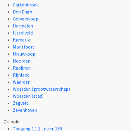
Cattenbroek
Den Engh
Gerverskoop
Harmelen
IJsselveld
Kamerik
Montfoort
Nieuwkoop
Noorden
Rapijnen
Rijnland
Waarder
Woerden (grootwaterschap)
Woerden (stad)
Zegveld
Zevenhoven
Zie ook:
Toegang 1.1.1, Inv.nr. 158