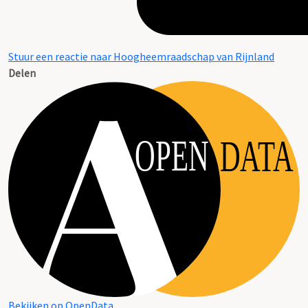
Stuur een reactie naar Hoogheemraadschap van Rijnland
Delen
OPEN
DATA
Bekijken op OpenData