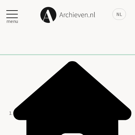
NL
menu