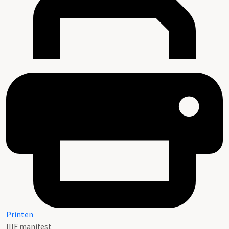
Printen
IIIF manifest