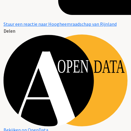
Stuur een reactie naar Hoogheemraadschap van Rijnland
Delen
OPEN
DATA
Bekijken op OpenData