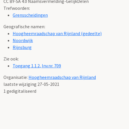
Schaal
:
1:2.500
Techniek:
Gedrukt gekleurd
Formaat:
48,5 x 66,5 cm
Oud nummer:
Atlas 24
Gebruiksrecht:
Bekijk hier onze Voorwaarden publicatierechten
Licentie:
CC BY-SA 4.0 Naamsvermelding-GelijkDelen
Trefwoorden:
Grensscheidingen
Geografische namen:
Hoogheemraadschap van Rijnland (gedeelte)
Noordwijk
Rijnsburg