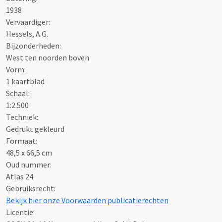
B-1845_25
Grenskaart van het hoogheemraadschap van
Rijnland : Kaart no. 25 : [Gemeenten Noordwijk en Rijn..., 1938
Beschrijving:
Grenskaart van het hoogheemraadschap van Rijnland : Kaart
no. 25 : [Gemeenten Noordwijk en Rijnsburg]
Datering
:
1938
Vervaardiger:
Hessels, A.G.
Bijzonderheden:
West ten noorden boven
Vorm:
1 kaartblad