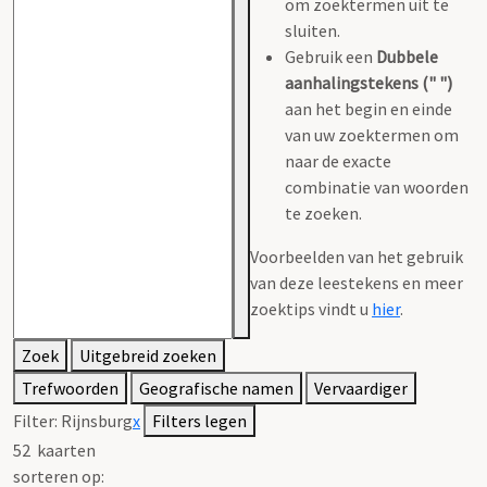
om zoektermen uit te
sluiten.
Gebruik een
Dubbele
aanhalingstekens (" ")
aan het begin en einde
van uw zoektermen om
naar de exacte
combinatie van woorden
te zoeken.
Voorbeelden van het gebruik
van deze leestekens en meer
zoektips vindt u
hier
.
Zoek
Uitgebreid zoeken
Trefwoorden
Geografische namen
Vervaardiger
Filter:
Rijnsburg
x
Filters legen
52
kaarten
sorteren op: