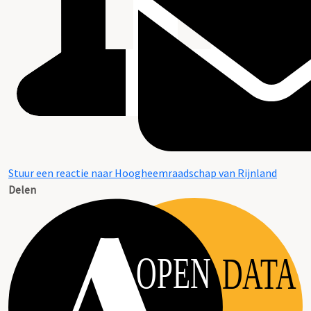
Stuur een reactie naar Hoogheemraadschap van Rijnland
Delen
OPEN
DATA