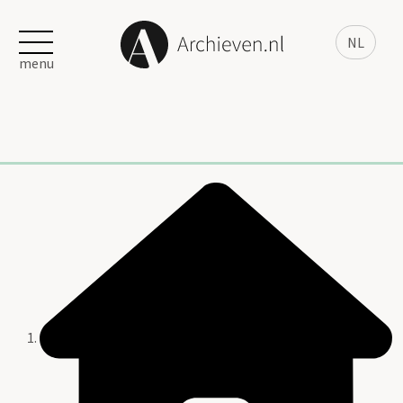
NL
menu