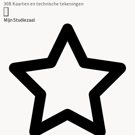
Zie ook:
Toegang 1.1.2, Inv.nr. 709
Organisatie:
Hoogheemraadschap van Rijnland
laatste wijziging 27-05-2021
1 gedigitaliseerd
30B Kaarten en technische tekeningen
Mijn Studiezaal