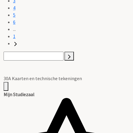
3
4
5
6
...
1
30A Kaarten en technische tekeningen
Mijn Studiezaal