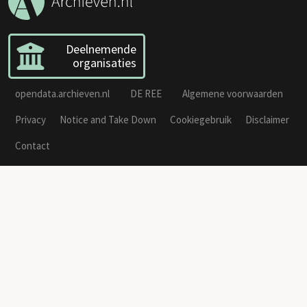
Deelnemende
organisaties
opendata.archieven.nl
DE REE
Algemene voorwaarden
Privacy
Notice and Take Down
Cookiegebruik
Disclaimer
Contact