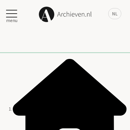
NL
menu