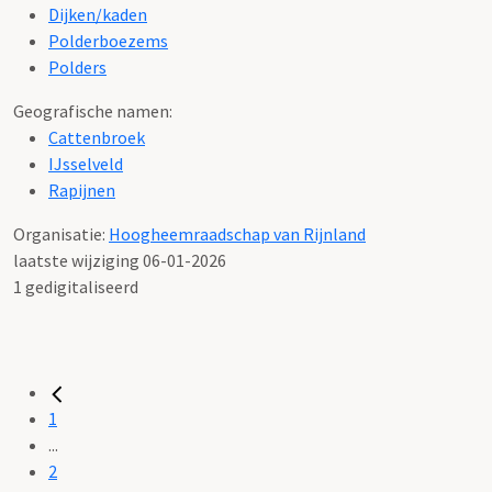
Dijken/kaden
Polderboezems
Polders
Geografische namen:
Cattenbroek
IJsselveld
Rapijnen
Organisatie:
Hoogheemraadschap van Rijnland
laatste wijziging 06-01-2026
1 gedigitaliseerd
1
...
2