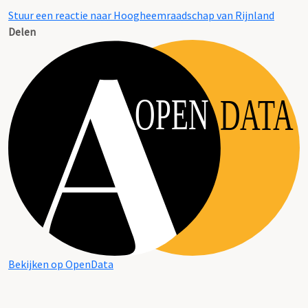
Stuur een reactie naar Hoogheemraadschap van Rijnland
Delen
OPEN
DATA
Bekijken op OpenData