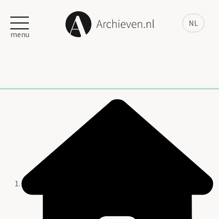
NL
menu