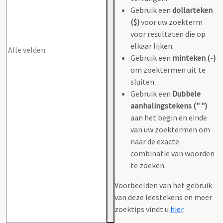
Gebruik een
dollarteken
($)
voor uw zoekterm
voor resultaten die op
elkaar lijken.
Gebruik een
minteken (-)
om zoektermen uit te
sluiten.
Gebruik een
Dubbele
aanhalingstekens (" ")
aan het begin en einde
van uw zoektermen om
naar de exacte
combinatie van woorden
te zoeken.
Voorbeelden van het gebruik
van deze leestekens en meer
zoektips vindt u
hier
.