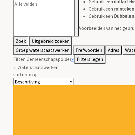
Gebruik een
dollarteke
Gebruik een
minteken 
Gebruik een
Dubbele a
Voorbeelden van het gebrui
Zoek
Uitgebreid zoeken
Groep waterstaatswerken
Trefwoorden
Adres
Wat
Filter:
Gemeenschapspolder
x
Filters legen
2
Waterstaatswerken
sorteren op: