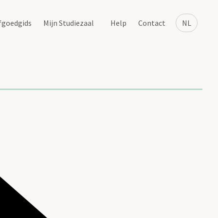
fgoedgids
Mijn Studiezaal
Help
Contact
NL