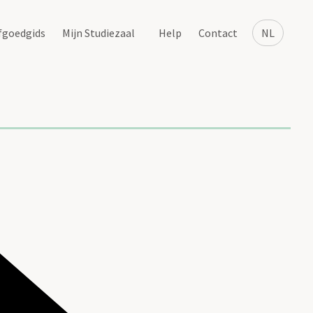
fgoedgids
Mijn Studiezaal
Help
Contact
NL