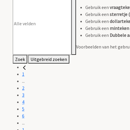
Gebruik een
vraagteke
Gebruik een
sterretje (
Gebruik een
dollarteke
Gebruik een
minteken 
Gebruik een
Dubbele a
Voorbeelden van het gebrui
Zoek
Uitgebreid zoeken
1
...
2
3
4
5
6
...
1