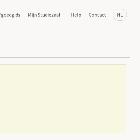
fgoedgids
Mijn Studiezaal
Help
Contact
NL