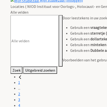
Mijn Studiezaal (inloggen)
Locaties ( NIOD Instituut voor Oorlogs-, Holocaust- en Gen
Alle velden
Door leestekens in uw zoeko
Gebruik een
vraagteke
Gebruik een
sterretje (
Gebruik een
dollarteke
Gebruik een
minteken 
Gebruik een
Dubbele a
Voorbeelden van het gebrui
Zoek
Uitgebreid zoeken
1
...
2
3
4