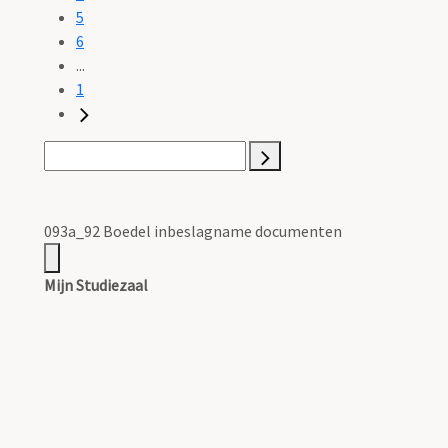
5
6
...
1
093a_92 Boedel inbeslagname documenten
Mijn Studiezaal