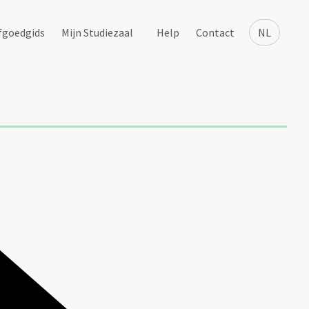
fgoedgids
Mijn Studiezaal
Help
Contact
NL