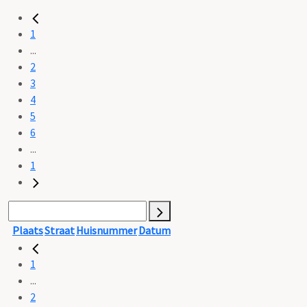
1
...
2
3
4
5
6
...
1
Plaats
Straat
Huisnummer
Datum
1
...
2