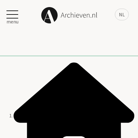
NL
menu