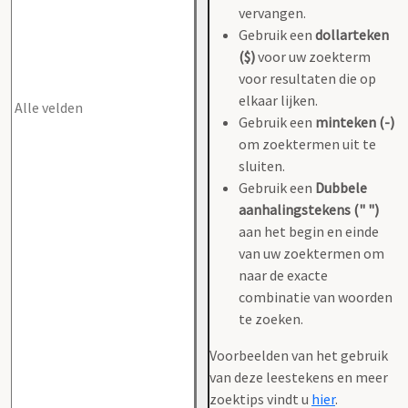
vervangen.
Gebruik een
dollarteken
($)
voor uw zoekterm
voor resultaten die op
elkaar lijken.
Gebruik een
minteken (-)
om zoektermen uit te
sluiten.
Gebruik een
Dubbele
aanhalingstekens (" ")
aan het begin en einde
van uw zoektermen om
naar de exacte
combinatie van woorden
te zoeken.
Voorbeelden van het gebruik
van deze leestekens en meer
zoektips vindt u
hier
.