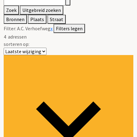
Zoek
Uitgebreid zoeken
Bronnen
Plaats
Straat
Filter:
A.C. Verhoefweg
x
Filters legen
4
adressen
sorteren op: