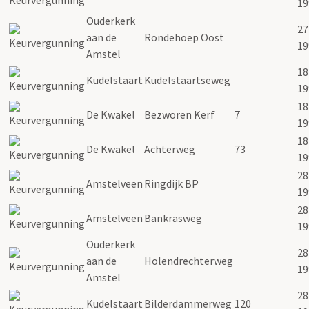
19
Ouderkerk
27
aan de
Rondehoep Oost
19
Amstel
18
Kudelstaart
Kudelstaartseweg
19
18
De Kwakel
Bezworen Kerf
7
19
18
De Kwakel
Achterweg
73
19
28
Amstelveen
Ringdijk BP
19
28
Amstelveen
Bankrasweg
19
Ouderkerk
28
aan de
Holendrechterweg
19
Amstel
28
Kudelstaart
Bilderdammerweg
120