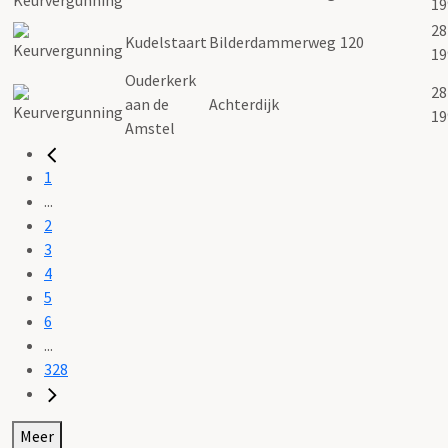
19
28
Kudelstaart
Bilderdammerweg
120
19
Ouderkerk
28
aan de
Achterdijk
19
Amstel
1
...
2
3
4
5
6
...
328
Meer