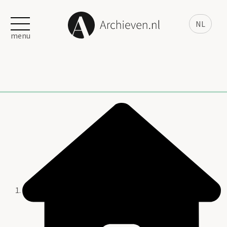
NL
menu