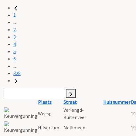
1
...
2
3
4
5
6
...
328
Plaats
Straat
Huisnummer
D
Verlengd-
Weesp
19
Buitenveer
Hilversum
Melkmeent
19