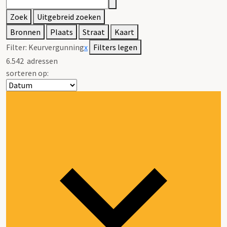
Zoek
Uitgebreid zoeken
Bronnen
Plaats
Straat
Kaart
Filter:
Keurvergunning
x
Filters legen
6.542
adressen
sorteren op: