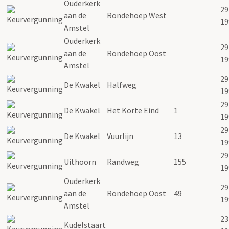
Ouderkerk
29
aan de
Rondehoep West
19
Amstel
Ouderkerk
29
aan de
Rondehoep Oost
19
Amstel
29
De Kwakel
Halfweg
19
29
De Kwakel
Het Korte Eind
1
19
29
De Kwakel
Vuurlijn
13
19
29
Uithoorn
Randweg
155
19
Ouderkerk
29
aan de
Rondehoep Oost
49
19
Amstel
23
Kudelstaart