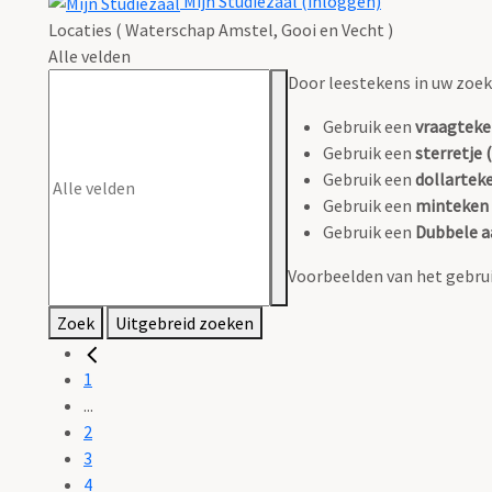
Mijn Studiezaal (inloggen)
Locaties ( Waterschap Amstel, Gooi en Vecht )
Alle velden
Door leestekens in uw zoeko
Gebruik een
vraagteke
Gebruik een
sterretje (
Gebruik een
dollarteke
Gebruik een
minteken 
Gebruik een
Dubbele a
Voorbeelden van het gebrui
Zoek
Uitgebreid zoeken
1
...
2
3
4