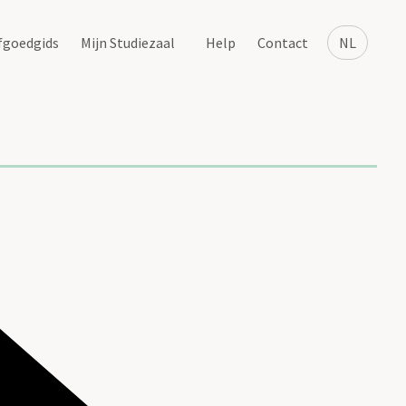
fgoedgids
Mijn Studiezaal
Help
Contact
NL