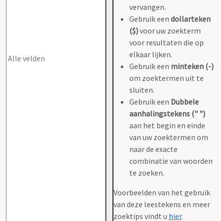
vervangen.
Gebruik een
dollarteken
($)
voor uw zoekterm
voor resultaten die op
elkaar lijken.
Gebruik een
minteken (-)
om zoektermen uit te
sluiten.
Gebruik een
Dubbele
aanhalingstekens (" ")
aan het begin en einde
van uw zoektermen om
naar de exacte
combinatie van woorden
te zoeken.
Voorbeelden van het gebruik
van deze leestekens en meer
zoektips vindt u
hier
.