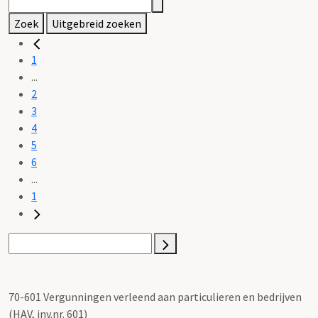
Zoek
Uitgebreid zoeken
1
...
2
3
4
5
6
...
1
70-601 Vergunningen verleend aan particulieren en bedrijven
(HAV, inv.nr. 601)