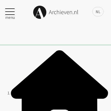
NL
menu