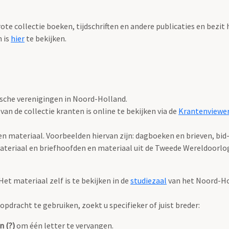
ote collectie boeken, tijdschriften en andere publicaties en bezit
n is
hier
te bekijken.
rische verenigingen in Noord-Holland.
an de collectie kranten is online te bekijken via de
Krantenviewe
n materiaal. Voorbeelden hiervan zijn: dagboeken en brieven, bid
eriaal en briefhoofden en materiaal uit de Tweede Wereldoorlog,
t materiaal zelf is te bekijken in de
studiezaal
van het Noord-Hol
pdracht te gebruiken, zoekt u specifieker of juist breder:
n (?)
om één letter te vervangen.