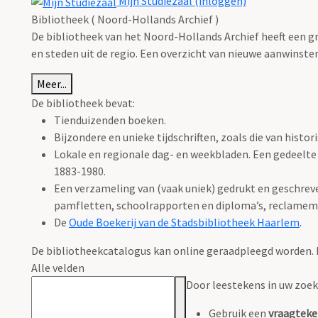
Mijn Studiezaal (inloggen)
Bibliotheek ( Noord-Hollands Archief )
De bibliotheek van het Noord-Hollands Archief heeft een gr
en steden uit de regio. Een overzicht van nieuwe aanwinste
Meer...
De bibliotheek bevat:
Tienduizenden boeken.
Bijzondere en unieke tijdschriften, zoals die van histo
Lokale en regionale dag- en weekbladen. Een gedeelte v
1883-1980.
Een verzameling van (vaak uniek) gedrukt en geschreve
pamfletten, schoolrapporten en diploma’s, reclamemat
De
Oude Boekerij van de Stadsbibliotheek Haarlem
.
De bibliotheekcatalogus kan online geraadpleegd worden. He
Alle velden
Door leestekens in uw zoeko
Gebruik een
vraagteke