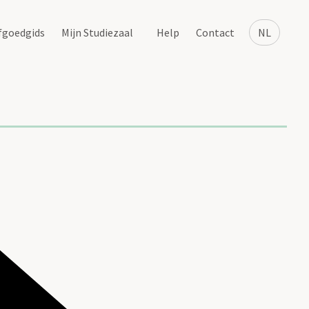
fgoedgids
Mijn Studiezaal
Help
Contact
NL