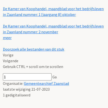
De Kamer van Koophandel, maandblad voor het bedrijfsleven
in Zaanland nummer: 1 [jaargang 8] oktober
De Kamer van Koophandel, maandblad voor het bedrijfsleven
in Zaanland nummer: 2 november
meer
De Kamer van Koophandel, maandblad voor het bedrijfsleven
Doorzoek alle bestanden van dit stuk
in Zaanland nummer: 3 december
Vorige
Volgende
Gebruik CTRL + scroll om te scrollen
Ga
Organisatie:
Gemeentearchief Zaanstad
laatste wijziging 21-07-2023
1 gedigitaliseerd