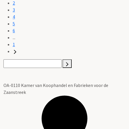
2
3
4
5
6
...
1
OA-0110 Kamer van Koophandel en Fabrieken voor de
Zaanstreek