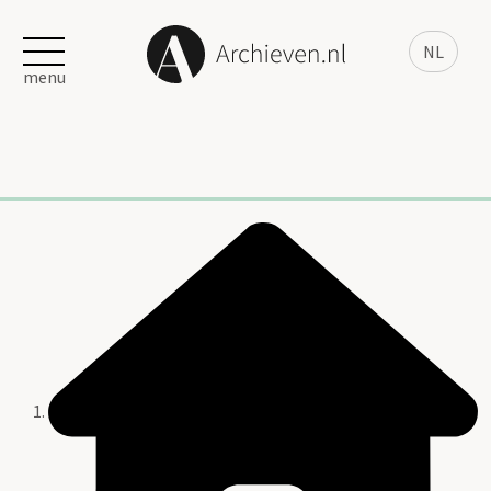
NL
menu