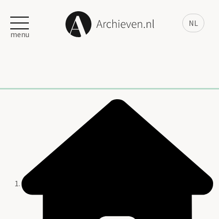
NL
menu