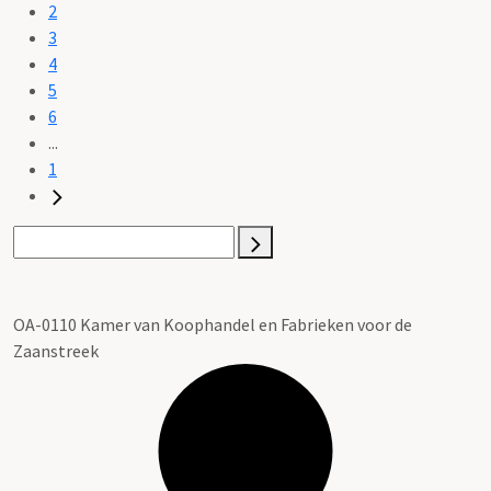
2
3
4
5
6
...
1
OA-0110 Kamer van Koophandel en Fabrieken voor de
Zaanstreek