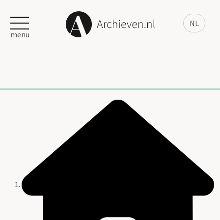
NL
menu