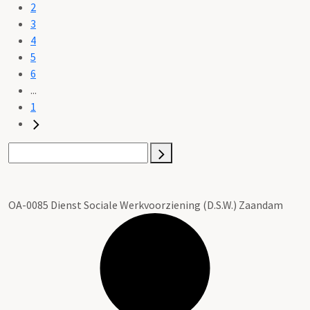
2
3
4
5
6
...
1
OA-0085 Dienst Sociale Werkvoorziening (D.S.W.) Zaandam