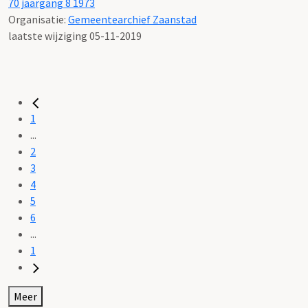
70 jaargang 8 1973
Organisatie:
Gemeentearchief Zaanstad
laatste wijziging 05-11-2019
1
...
2
3
4
5
6
...
1
Meer