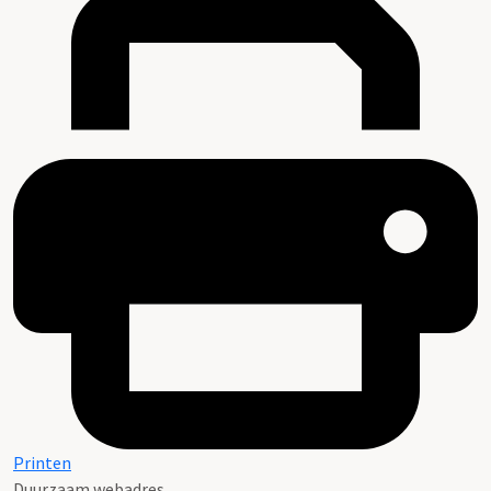
Printen
Duurzaam webadres