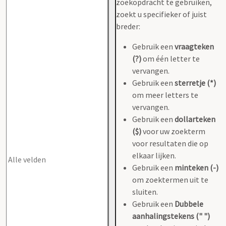
zoekopdracht te gebruiken,
zoekt u specifieker of juist
breder:
Gebruik een
vraagteken
(?)
om één letter te
vervangen.
Gebruik een
sterretje (*)
om meer letters te
vervangen.
Gebruik een
dollarteken
($)
voor uw zoekterm
voor resultaten die op
elkaar lijken.
Gebruik een
minteken (-)
om zoektermen uit te
sluiten.
Gebruik een
Dubbele
aanhalingstekens (" ")