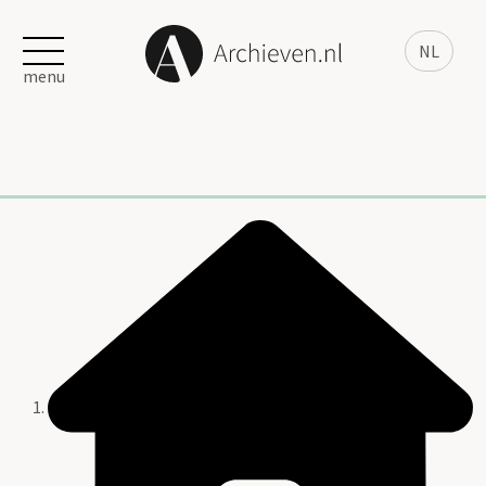
NL
menu