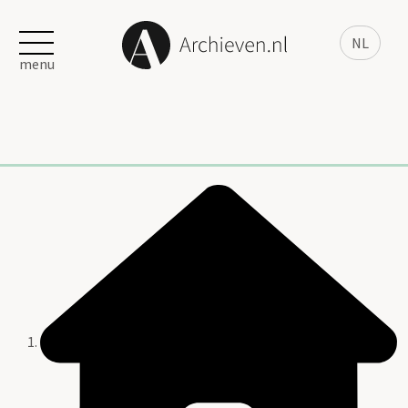
NL
menu