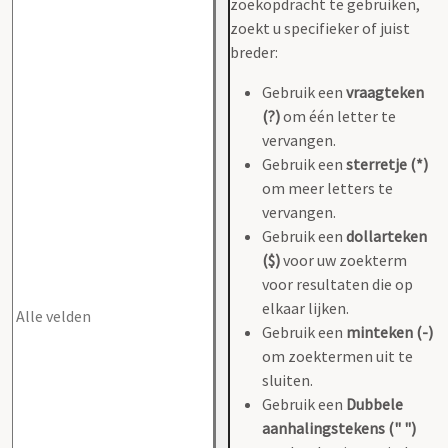
zoekopdracht te gebruiken,
zoekt u specifieker of juist
breder:
Gebruik een
vraagteken
(?)
om één letter te
vervangen.
Gebruik een
sterretje (*)
om meer letters te
vervangen.
Gebruik een
dollarteken
($)
voor uw zoekterm
voor resultaten die op
elkaar lijken.
Gebruik een
minteken (-)
om zoektermen uit te
sluiten.
Gebruik een
Dubbele
aanhalingstekens (" ")