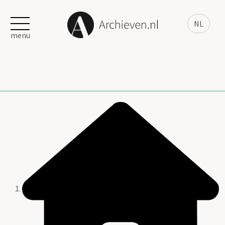
NL
menu