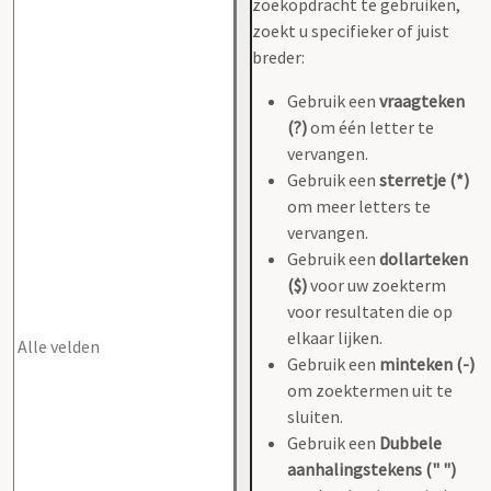
zoekopdracht te gebruiken,
zoekt u specifieker of juist
breder:
Gebruik een
vraagteken
(?)
om één letter te
vervangen.
Gebruik een
sterretje (*)
om meer letters te
vervangen.
Gebruik een
dollarteken
($)
voor uw zoekterm
voor resultaten die op
elkaar lijken.
Gebruik een
minteken (-)
om zoektermen uit te
sluiten.
Gebruik een
Dubbele
aanhalingstekens (" ")