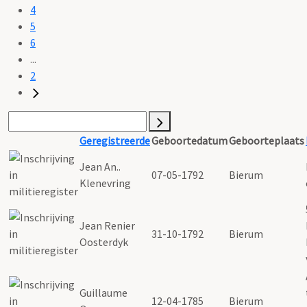
4
5
6
...
2
Geregistreerde
Geboortedatum
Geboorteplaats
Jean An..
07-05-1792
Bierum
Klenevring
Jean Renier
31-10-1792
Bierum
Oosterdyk
Guillaume
12-04-1785
Bierum