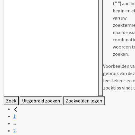
(" ")
aan h
begin en e
van uw
zoekterm
naar de ex
combinati
woorden t
zoeken.
Voorbeelden va
gebruik van de
leestekens en 
zoektips vindt 
Zoek
Uitgebreid zoeken
Zoekvelden legen
1
...
2