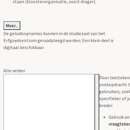
staan (kloosterorganisatie, soort drager).
Meer...
De geluidsopnames kunnen in de studiezaal van het
Erfgoedcentrum geraadpleegd worden. Een klein deel is
digitaal beschikbaar.
Alle velden
Door leesteken
zoekopdracht 
gebruiken, zoek
specifieker of j
breder:
Gebruik ee
vraagteken