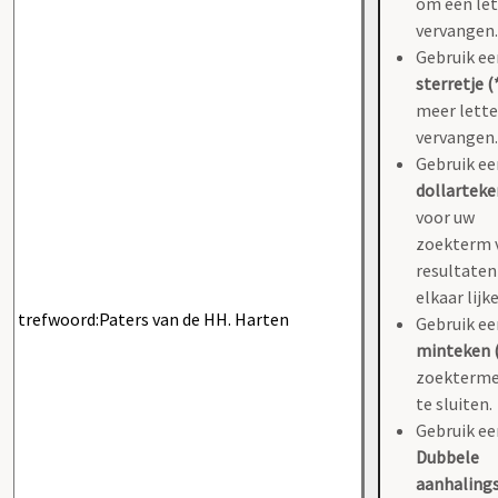
om één let
vervangen.
Gebruik ee
sterretje (
meer lette
vervangen.
Gebruik ee
dollarteke
voor uw
zoekterm 
resultaten
elkaar lijk
Gebruik ee
minteken (
zoekterme
te sluiten.
Gebruik ee
Dubbele
aanhaling