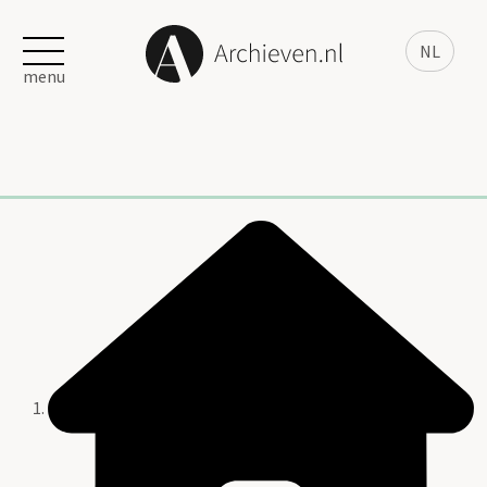
NL
menu