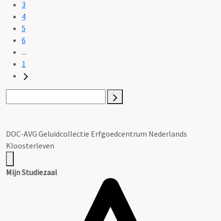
3
4
5
6
...
1
DOC-AVG Geluidcollectie Erfgoedcentrum Nederlands
Kloosterleven
Mijn Studiezaal