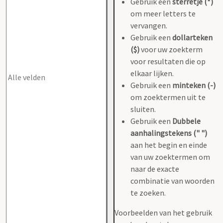
Gebruik een
sterretje (*)
om meer letters te
vervangen.
Gebruik een
dollarteken
($)
voor uw zoekterm
voor resultaten die op
elkaar lijken.
Gebruik een
minteken (-)
om zoektermen uit te
sluiten.
Gebruik een
Dubbele
aanhalingstekens (" ")
aan het begin en einde
van uw zoektermen om
naar de exacte
combinatie van woorden
te zoeken.
Voorbeelden van het gebruik