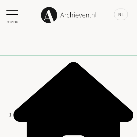
NL
menu