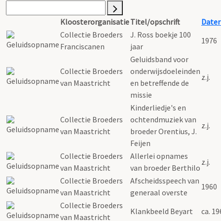
Kloosterorganisatie
Titel/opschrift
Dater
Collectie Broeders
J. Ross boekje 100
1976
Franciscanen
jaar
Geluidsband voor
Collectie Broeders
onderwijsdoeleinden
z.j.
van Maastricht
en betreffende de
missie
Kinderliedje's en
Collectie Broeders
ochtendmuziek van
z.j.
van Maastricht
broeder Orentius, J.
Feijen
Collectie Broeders
Allerlei opnames
z.j.
van Maastricht
van broeder Berthilo
Collectie Broeders
Afscheidsspeech van
1960
van Maastricht
generaal overste
Collectie Broeders
Klankbeeld Beyart
ca. 19
van Maastricht