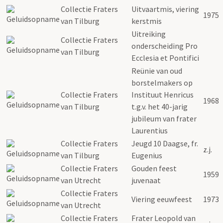
Collectie Fraters
Uitvaartmis, viering
1975
van Tilburg
kerstmis
Uitreiking
Collectie Fraters
onderscheiding Pro
van Tilburg
Ecclesia et Pontifici
Reünie van oud
borstelmakers op
Collectie Fraters
Instituut Henricus
1968
van Tilburg
t.g.v. het 40-jarig
jubileum van frater
Laurentius
Collectie Fraters
Jeugd 10 Daagse, fr.
z.j.
van Tilburg
Eugenius
Collectie Fraters
Gouden feest
1959
van Utrecht
juvenaat
Collectie Fraters
Viering eeuwfeest
1973
van Utrecht
Collectie Fraters
Frater Leopold van