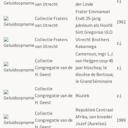
z.j.
van Utrecht
der Linde
Frater Emmanuel
Collectie Fraters
Endt 25-jarig
1962
van Utrecht
jubileum als Hoofd
Sint Gregorius ULO
Collectie Fraters
Utrecht Brothers
z.j.
van Utrecht
Kakamega
Cameroun; mgr. L.J.
Collectie
van Heijgen cssp 40
Congregatie van de
jaar bisschop; le
z.j.
H. Geest
diocèse de Bertoua;
le Grand Séminaire
Collectie
Congregatie van de
Muziek
z.j.
H. Geest
Republiek Centraal
Collectie
Afrika, van broeder
Congregatie van de
1989
Jozef (Aurelius)
H. Geest