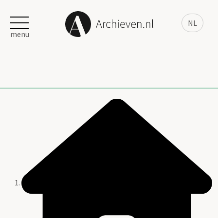
NL
menu