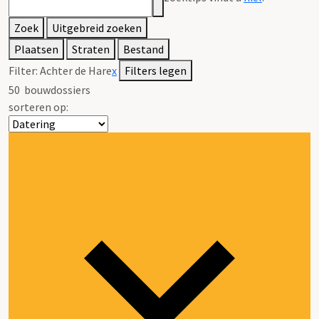
Zoek
Uitgebreid zoeken
Plaatsen
Straten
Bestand
Filter:
Achter de Hare
x
Filters legen
50
bouwdossiers
sorteren op: