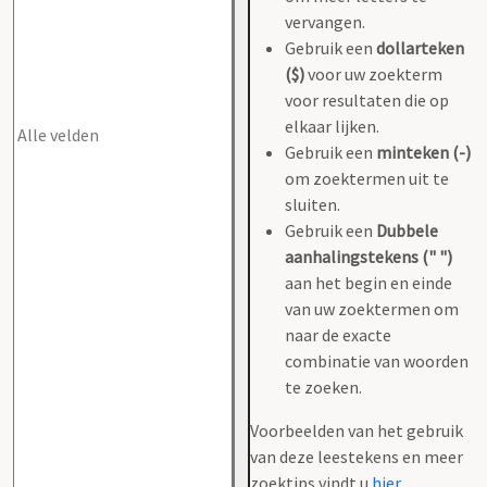
vervangen.
Gebruik een
dollarteken
($)
voor uw zoekterm
voor resultaten die op
elkaar lijken.
Gebruik een
minteken (-)
om zoektermen uit te
sluiten.
Gebruik een
Dubbele
aanhalingstekens (" ")
aan het begin en einde
van uw zoektermen om
naar de exacte
combinatie van woorden
te zoeken.
Voorbeelden van het gebruik
van deze leestekens en meer
zoektips vindt u
hier
.