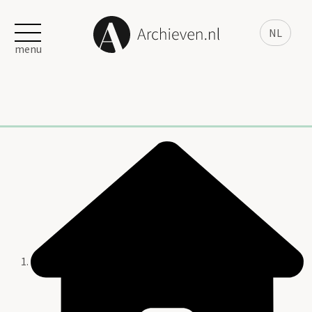
NL
menu