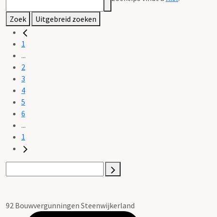
Zoek
Uitgebreid zoeken
1
...
2
3
4
5
6
...
1
92 Bouwvergunningen Steenwijkerland