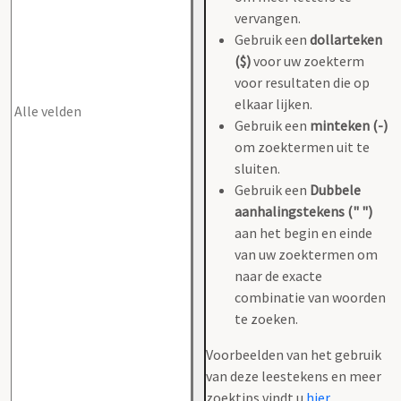
vervangen.
Gebruik een
dollarteken
($)
voor uw zoekterm
voor resultaten die op
elkaar lijken.
Gebruik een
minteken (-)
om zoektermen uit te
sluiten.
Gebruik een
Dubbele
aanhalingstekens (" ")
aan het begin en einde
van uw zoektermen om
naar de exacte
combinatie van woorden
te zoeken.
Voorbeelden van het gebruik
van deze leestekens en meer
zoektips vindt u
hier
.