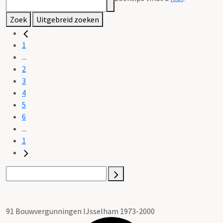
Zoek
Uitgebreid zoeken
1
...
2
3
4
5
6
...
1
91 Bouwvergunningen IJsselham 1973-2000