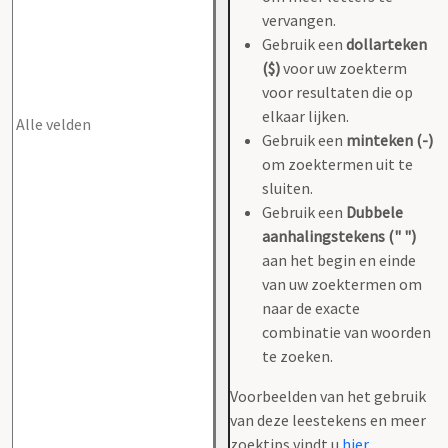
vervangen.
Gebruik een
dollarteken
($)
voor uw zoekterm
voor resultaten die op
elkaar lijken.
Gebruik een
minteken (-)
om zoektermen uit te
sluiten.
Gebruik een
Dubbele
aanhalingstekens (" ")
aan het begin en einde
van uw zoektermen om
naar de exacte
combinatie van woorden
te zoeken.
Voorbeelden van het gebruik
van deze leestekens en meer
zoektips vindt u
hier
.