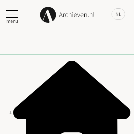
NL
menu