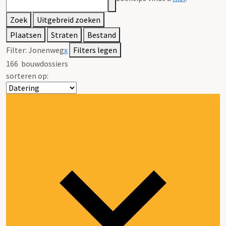
Zoek
Uitgebreid zoeken
Plaatsen
Straten
Bestand
Filter:
Jonenweg
x
Filters legen
166
bouwdossiers
sorteren op: