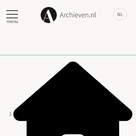
NL
menu