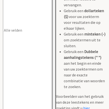
vervangen.
Gebruik een
dollarteken
($)
voor uw zoekterm
voor resultaten die op
elkaar lijken.
Gebruik een
minteken (-)
om zoektermen uit te
sluiten.
Gebruik een
Dubbele
aanhalingstekens (" ")
aan het begin en einde
van uw zoektermen om
naar de exacte
combinatie van woorden
te zoeken.
Voorbeelden van het gebruik
van deze leestekens en meer
zoektips vindt u
hier
.