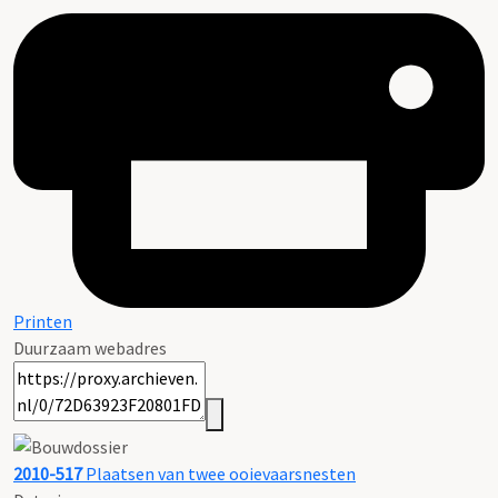
Printen
Duurzaam webadres
2010-517
Plaatsen van twee ooievaarsnesten