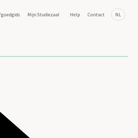
fgoedgids
Mijn Studiezaal
Help
Contact
NL