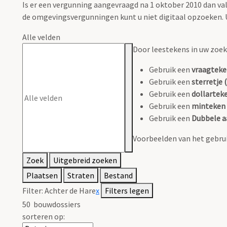
Is er een vergunning aangevraagd na 1 oktober 2010 dan 
de omgevingsvergunningen kunt u niet digitaal opzoeken. U
Alle velden
Door leestekens in uw zoeko
Gebruik een
vraagteke
Gebruik een
sterretje (
Gebruik een
dollarteke
Gebruik een
minteken 
Gebruik een
Dubbele a
Voorbeelden van het gebrui
Zoek
Uitgebreid zoeken
Plaatsen
Straten
Bestand
Filter:
Achter de Hare
x
Filters legen
50
bouwdossiers
sorteren op: