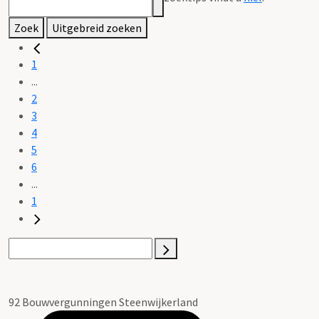
Zoek
Uitgebreid zoeken
1
...
2
3
4
5
6
...
1
92 Bouwvergunningen Steenwijkerland