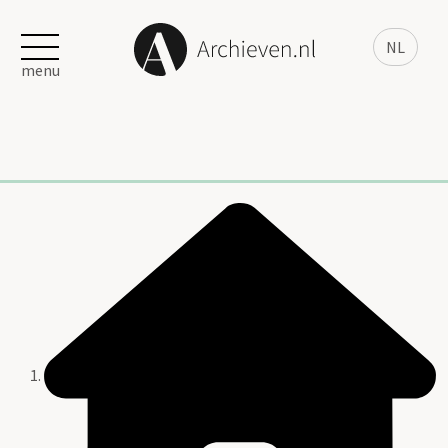
NL
menu