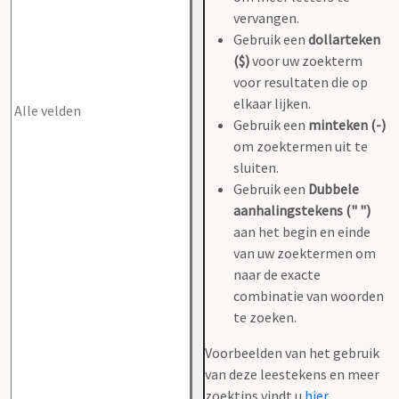
vervangen.
Gebruik een
dollarteken
($)
voor uw zoekterm
voor resultaten die op
elkaar lijken.
Gebruik een
minteken (-)
om zoektermen uit te
sluiten.
Gebruik een
Dubbele
aanhalingstekens (" ")
aan het begin en einde
van uw zoektermen om
naar de exacte
combinatie van woorden
te zoeken.
Voorbeelden van het gebruik
van deze leestekens en meer
zoektips vindt u
hier
.