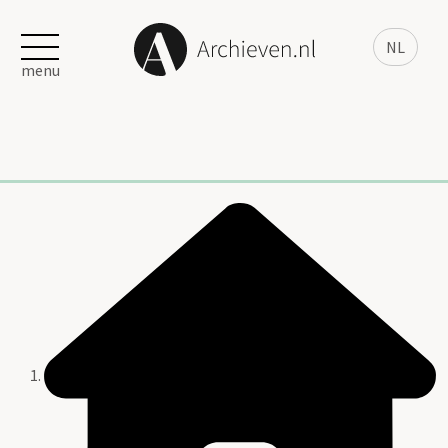
NL
menu