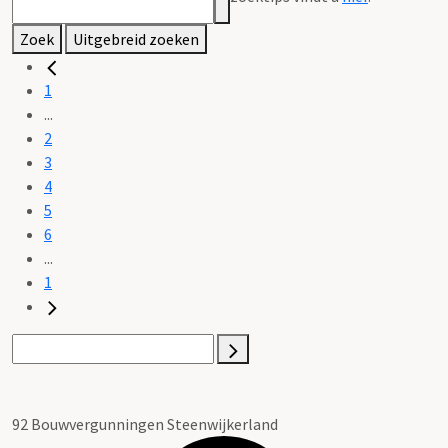
Zoek
Uitgebreid zoeken
1
...
2
3
4
5
6
...
1
92 Bouwvergunningen Steenwijkerland