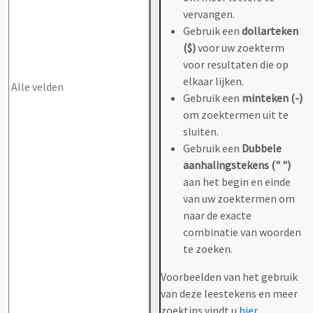
vervangen.
Gebruik een
dollarteken
($)
voor uw zoekterm
voor resultaten die op
elkaar lijken.
Gebruik een
minteken (-)
om zoektermen uit te
sluiten.
Gebruik een
Dubbele
aanhalingstekens (" ")
aan het begin en einde
van uw zoektermen om
naar de exacte
combinatie van woorden
te zoeken.
Voorbeelden van het gebruik
van deze leestekens en meer
zoektips vindt u
hier
.