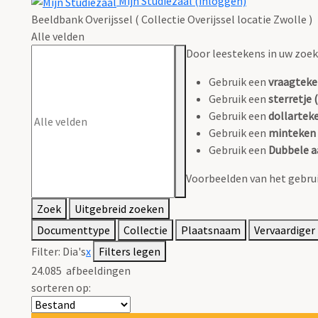
Mijn Studiezaal (inloggen)
Beeldbank Overijssel ( Collectie Overijssel locatie Zwolle )
Alle velden
Door leestekens in uw zoeko
Gebruik een
vraagteke
Gebruik een
sterretje (
Gebruik een
dollarteke
Gebruik een
minteken 
Gebruik een
Dubbele a
Voorbeelden van het gebrui
Zoek
Uitgebreid zoeken
Documenttype
Collectie
Plaatsnaam
Vervaardiger
Filter:
Dia's
x
Filters legen
24.085
afbeeldingen
sorteren op: