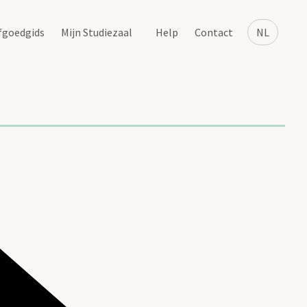
fgoedgids
Mijn Studiezaal
Help
Contact
NL