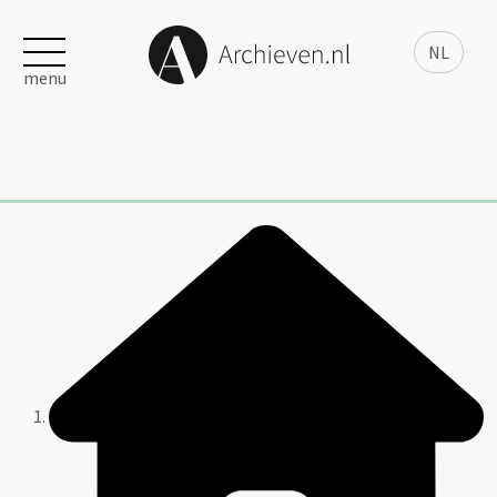
NL
menu