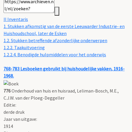
II Inventaris
1. Stukken afkomstig van de eerste Leeuwarder Industrie- en
Huishoudschool, later de Esken
1.2. Stukken betreffende afzonderlijke onderwerpen
1.2.2. Taakuitvoering
1.2.2.4. Benodigde hulpmiddelen voor het onderwijs
768-783
Lesboeken gebruikt bij huishoudelijke vakken, 1916-
1968.
776
Onderhoud van huis en huisraad, Leliman-Bosch, M.E.,
C.J.W. van der Ploeg-Deggeller
Editie:
derde druk
Jaar van uitgave:
1914