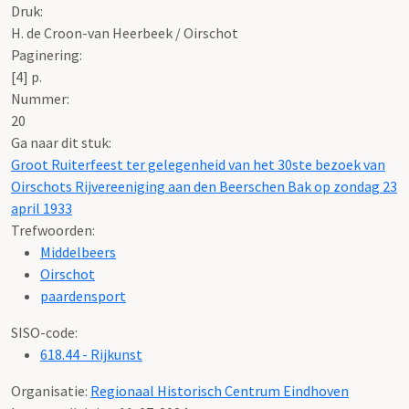
Druk:
H. de Croon-van Heerbeek / Oirschot
Paginering:
[4] p.
Nummer
:
20
Ga naar dit stuk:
Groot Ruiterfeest ter gelegenheid van het 30ste bezoek van
Oirschots Rijvereeniging aan den Beerschen Bak op zondag 23
april 1933
Trefwoorden:
Middelbeers
Oirschot
paardensport
SISO-code:
618.44 - Rijkunst
Organisatie:
Regionaal Historisch Centrum Eindhoven