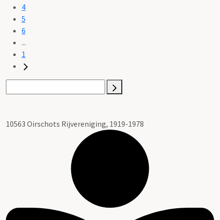
4
5
6
...
1
10563 Oirschots Rijvereniging, 1919-1978