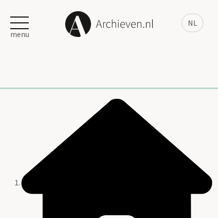
NL
menu