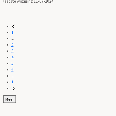
laatste wijziging 11-07-2024
1
...
2
3
4
5
6
...
1
Meer