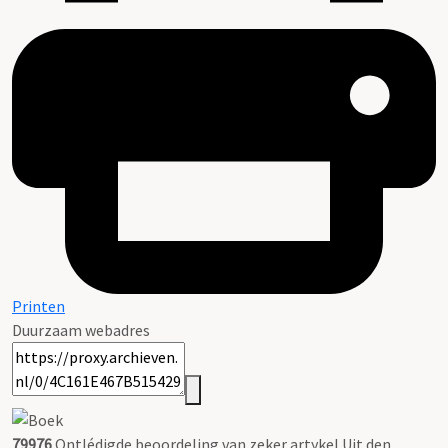
Printen
Duurzaam webadres
79976
Ontlédigde beoordeling van zeker artykel Uit den