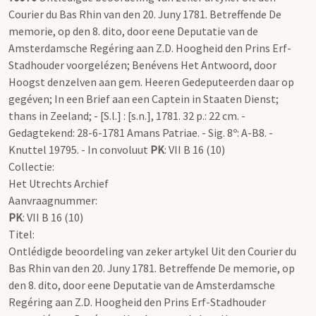
Courier du Bas Rhin van den 20. Juny 1781. Betreffende De
memorie, op den 8. dito, door eene Deputatie van de
Amsterdamsche Regéring aan Z.D. Hoogheid den Prins Erf-
Stadhouder voorgelézen; Benévens Het Antwoord, door
Hoogst denzelven aan gem. Heeren Gedeputeerden daar op
gegéven; In een Brief aan een Captein in Staaten Dienst;
thans in Zeeland; - [S.l.] : [s.n.], 1781. 32 p.: 22 cm. -
Gedagtekend: 28-6-1781 Amans Patriae. - Sig. 8º: A-B8. -
Knuttel 19795. - In convoluut
PK
: VII B 16 (10)
Collectie:
Het Utrechts Archief
Aanvraagnummer:
PK
: VII B 16 (10)
Titel:
Ontlédigde beoordeling van zeker artykel Uit den Courier du
Bas Rhin van den 20. Juny 1781. Betreffende De memorie, op
den 8. dito, door eene Deputatie van de Amsterdamsche
Regéring aan Z.D. Hoogheid den Prins Erf-Stadhouder