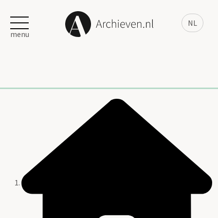
NL
menu