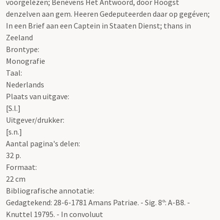
voorgelézen; Benévens Het Antwoord, door Hoogst
denzelven aan gem. Heeren Gedeputeerden daar op gegéven;
In een Brief aan een Captein in Staaten Dienst; thans in
Zeeland
Brontype:
Monografie
Taal:
Nederlands
Plaats van uitgave:
[S.l.]
Uitgever/drukker:
[s.n.]
Aantal pagina's delen:
32 p.
Formaat:
22 cm
Bibliografische annotatie:
Gedagtekend: 28-6-1781 Amans Patriae. - Sig. 8º: A-B8. -
Knuttel 19795. - In convoluut