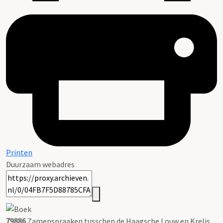
Printen
Duurzaam webadres
79886
Zamenspraaken tusschen de Haagsche Louw en Krelis.