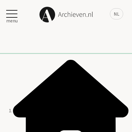
NL
menu