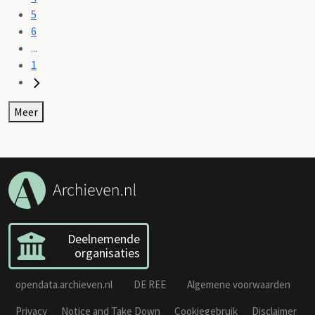
5
6
...
1
Meer
Deelnemende
organisaties
opendata.archieven.nl
DE REE
Algemene voorwaarden
Privacy
Notice and Take Down
Cookiegebruik
Disclaimer