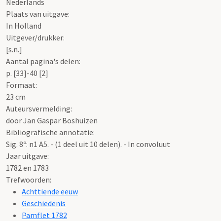
Nederlands
Plaats van uitgave:
In Holland
Uitgever/drukker:
[s.n.]
Aantal pagina's delen:
p. [33]-40 [2]
Formaat:
23 cm
Auteursvermelding:
door Jan Gaspar Boshuizen
Bibliografische annotatie:
Sig. 8º: n1 A5. - (1 deel uit 10 delen). - In convoluut
Jaar uitgave:
1782 en 1783
Trefwoorden:
Achttiende eeuw
Geschiedenis
Pamflet 1782