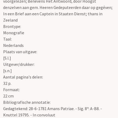
voorgelézen; Benévens Het Antwoord, door Hoogst
denzelven aan gem. Heeren Gedeputeerden daar op gegéven;
In een Brief aan een Captein in Staaten Dienst; thans in
Zeeland
Brontype:
Monografie
Taal:
Nederlands
Plaats van uitgave:
[S.l.]
Uitgever/drukker:
[s.n.]
Aantal pagina's delen:
32 p.
Formaat:
22 cm
Bibliografische annotatie:
Gedagtekend: 28-6-1781 Amans Patriae. - Sig. 8º: A-B8. -
Knuttel 19795. - In convoluut