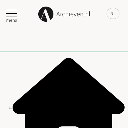
NL
menu