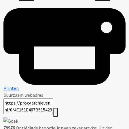
Printen
Duurzaam webadres
79976
Ontlédigde beoordeling van zeker artykel Uit den