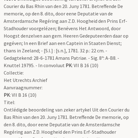
Courier du Bas Rhin van den 20. Juny 1781. Betreffende De
memorie, op den 8. dito, door eene Deputatie van de
Amsterdamsche Regéring aan Z.D. Hoogheid den Prins Erf-
Stadhouder voorgelézen; Benévens Het Antwoord, door
Hoogst denzelven aan gem. Heeren Gedeputeerden daar op
gegéven; In een Brief aan een Captein in Staaten Dienst;
thans in Zeeland; - [S.l.] : [s.n.], 1781. 32 p.: 22 cm. -
Gedagtekend: 28-6-1781 Amans Patriae. - Sig. 8º: A-B8. -
Knuttel 19795. - In convoluut
PK
: VII B 16 (10)
Collectie:
Het Utrechts Archief
Aanvraagnummer:
PK
: VII B 16 (10)
Titel:
Ontlédigde beoordeling van zeker artykel Uit den Courier du
Bas Rhin van den 20. Juny 1781. Betreffende De memorie, op
den 8. dito, door eene Deputatie van de Amsterdamsche
Regéring aan Z.D. Hoogheid den Prins Erf-Stadhouder