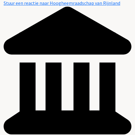
Stuur een reactie naar Hoogheemraadschap van Rijnland