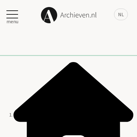
NL
menu