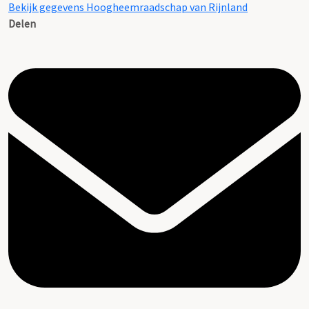
Bekijk gegevens Hoogheemraadschap van Rijnland
Delen