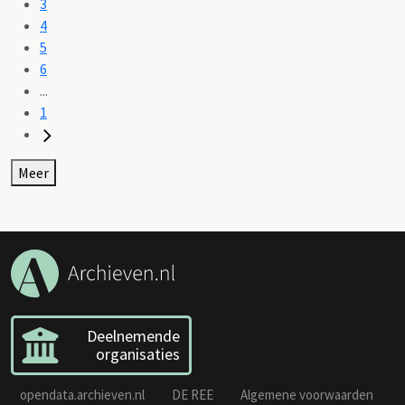
3
4
5
6
...
1
Meer
Deelnemende
organisaties
opendata.archieven.nl
DE REE
Algemene voorwaarden