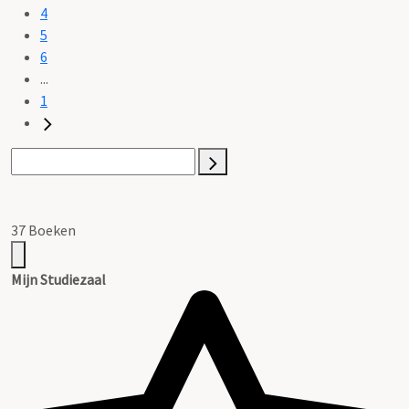
4
5
6
...
1
37 Boeken
Mijn Studiezaal