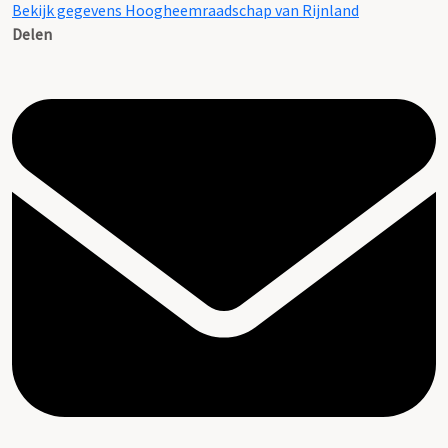
Bekijk gegevens Hoogheemraadschap van Rijnland
Delen