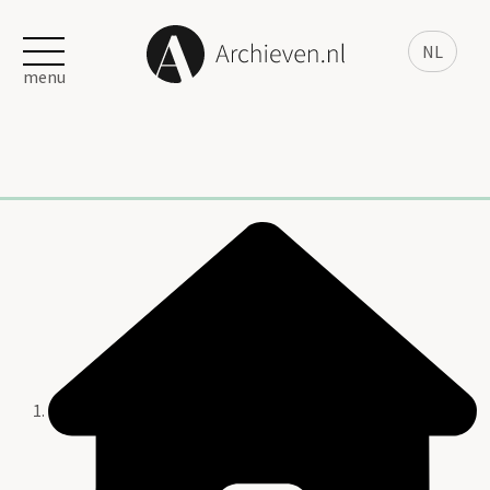
NL
menu