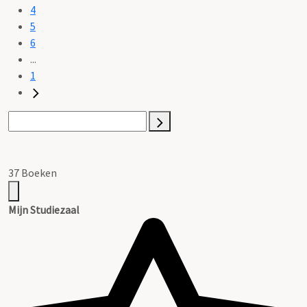
4
5
6
...
1
37 Boeken
Mijn Studiezaal