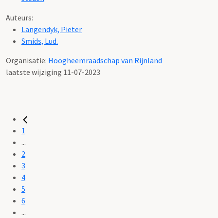
Auteurs:
Langendyk, Pieter
Smids, Lud.
Organisatie:
Hoogheemraadschap van Rijnland
laatste wijziging 11-07-2023
1
...
2
3
4
5
6
...