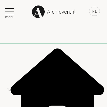
NL
menu