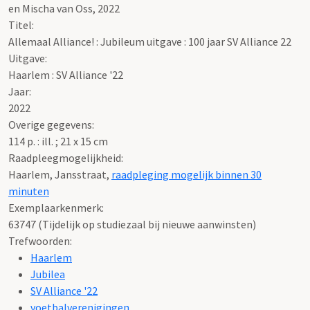
en Mischa van Oss, 2022
Titel:
Allemaal Alliance! : Jubileum uitgave : 100 jaar SV Alliance 22
Uitgave:
Haarlem : SV Alliance '22
Jaar:
2022
Overige gegevens:
114 p. : ill. ; 21 x 15 cm
Raadpleegmogelijkheid:
Haarlem, Jansstraat,
raadpleging mogelijk binnen 30
minuten
Exemplaarkenmerk:
63747 (Tijdelijk op studiezaal bij nieuwe aanwinsten)
Trefwoorden:
Haarlem
Jubilea
SV Alliance '22
voetbalverenigingen