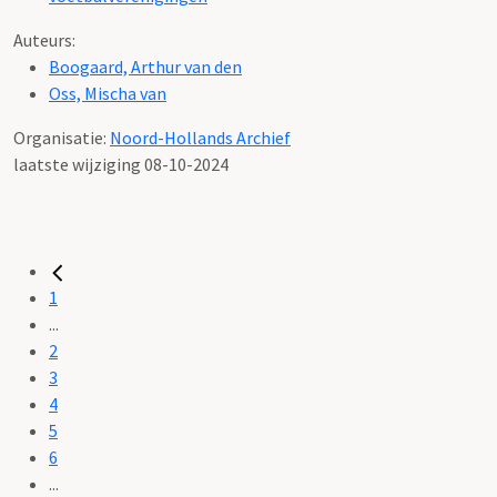
Auteurs:
Boogaard, Arthur van den
Oss, Mischa van
Organisatie:
Noord-Hollands Archief
laatste wijziging 08-10-2024
1
...
2
3
4
5
6
...