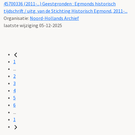
45700336 (2011-...) Geestgronden : Egmonds historisch
tijdschrift / uitg. van de Stichting Historisch Egmond, 2011-...
Organisatie:
Noord-Hollands Archief
laatste wijziging 05-12-2025
1
...
2
3
4
5
6
...
1