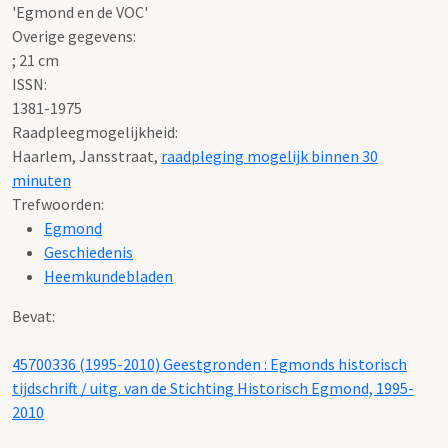
'Egmond en de VOC'
Overige gegevens:
; 21 cm
ISSN:
1381-1975
Raadpleegmogelijkheid:
Haarlem, Jansstraat,
raadpleging mogelijk binnen 30
minuten
Trefwoorden:
Egmond
Geschiedenis
Heemkundebladen
Bevat:
45700336 (1995-2010) Geestgronden : Egmonds historisch
tijdschrift / uitg. van de Stichting Historisch Egmond, 1995-
2010