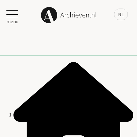
NL
menu