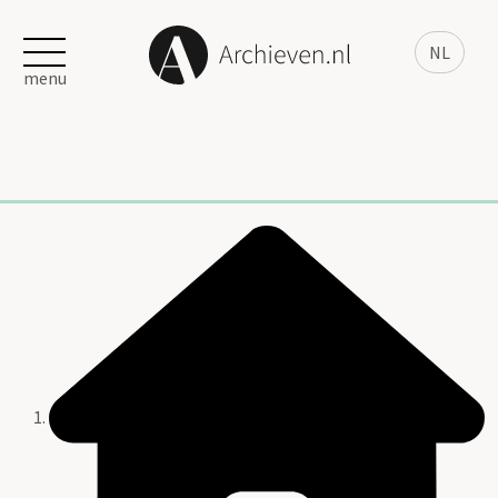
NL
menu