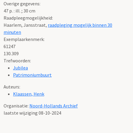
Overige gegevens:
47 p. : ill. ; 30 cm
Raadpleegmogelijkheid:
Haarlem, Jansstraat,
raadpleging mogelijk binnen 30
minuten
Exemplaarkenmerk:
61247
130.309
Trefwoorden:
Jubilea
Patrimoniumbuurt
Auteurs:
Klaassen, Henk
Organisatie:
Noord-Hollands Archief
laatste wijziging 08-10-2024