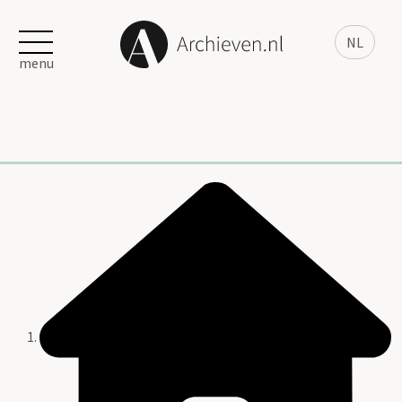
NL
menu