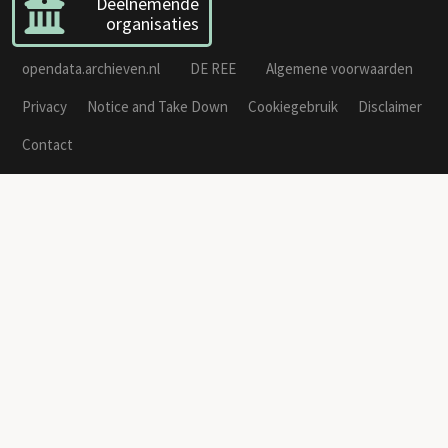
Deelnemende
organisaties
opendata.archieven.nl
DE REE
Algemene voorwaarden
Privacy
Notice and Take Down
Cookiegebruik
Disclaimer
Contact