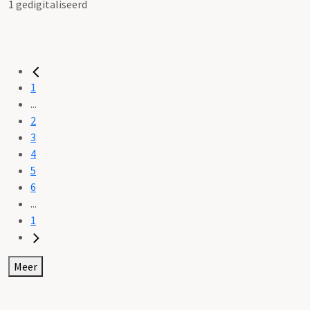
1 gedigitaliseerd
1
...
2
3
4
5
6
...
1
Meer