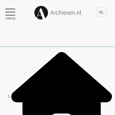
NL
menu