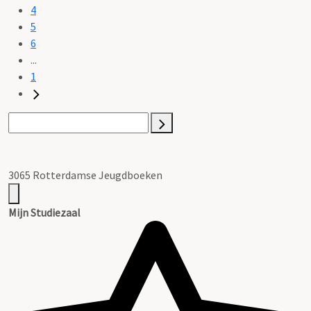
4
5
6
...
1
3065 Rotterdamse Jeugdboeken
Mijn Studiezaal