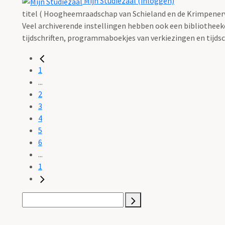
Mijn Studiezaal (inloggen)
titel ( Hoogheemraadschap van Schieland en de Krimpener
Veel archiverende instellingen hebben ook een bibliotheekco
tijdschriften, programmaboekjes van verkiezingen en tijdsch
1
...
2
3
4
5
6
...
1