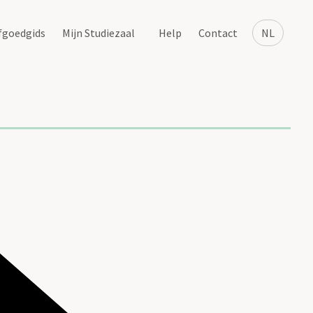
fgoedgids
Mijn Studiezaal
Help
Contact
NL