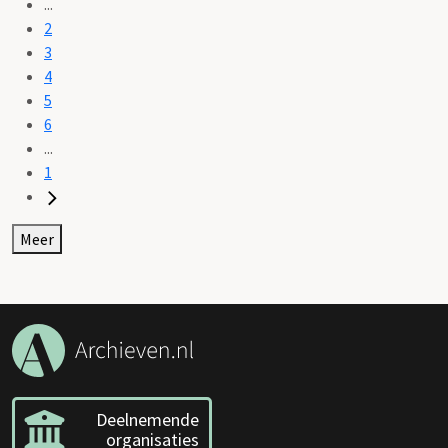
...
2
3
4
5
6
...
1
Meer
Deelnemende
organisaties