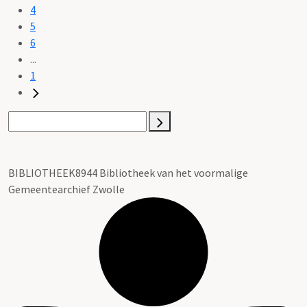
4
5
6
...
1
BIBLIOTHEEK8944 Bibliotheek van het voormalige
Gemeentearchief Zwolle