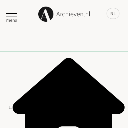
NL
menu