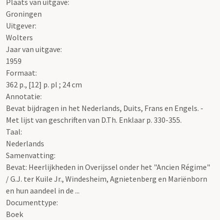
Plaats van uitgave:
Groningen
Uitgever:
Wolters
Jaar van uitgave:
1959
Formaat:
362 p., [12] p. pl ; 24 cm
Annotatie:
Bevat bijdragen in het Nederlands, Duits, Frans en Engels. -
Met lijst van geschriften van D.Th. Enklaar p. 330-355.
Taal:
Nederlands
Samenvatting:
Bevat: Heerlijkheden in Overijssel onder het "Ancien Régime"
/ G.J. ter Kuile Jr., Windesheim, Agnietenberg en Mariënborn
en hun aandeel in de ...
Documenttype:
Boek