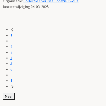
Organisatie:
Collectie Overijssel locatie Zwolle
laatste wijziging 04-03-2025
1
...
2
3
4
5
6
...
1
Meer