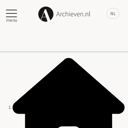
NL
menu