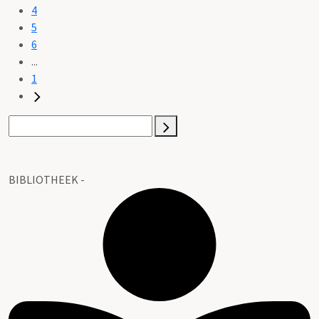
4
5
6
...
1
BIBLIOTHEEK -