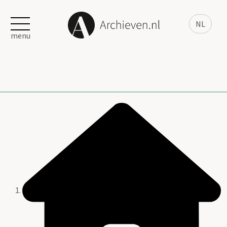
NL
menu