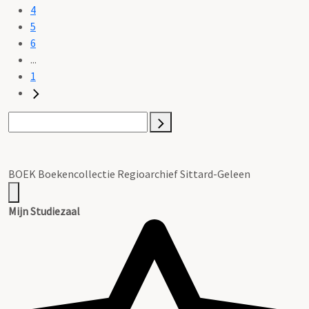
4
5
6
...
1
BOEK Boekencollectie Regioarchief Sittard-Geleen
Mijn Studiezaal