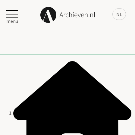
NL
menu